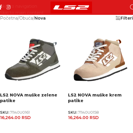
Skip to navigation
Skip to main content
Početna
/
Obuća
/
Nova
Filteri
LS2 NOVA muške zelene
LS2 NOVA muške krem
patike
patike
SKU:
71140U0161
SKU:
71140U0158
16,264.00
RSD
16,264.00
RSD