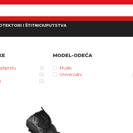
OTEKTORI I ŠTITNICI
UPUTSTVA
KE
MODEL-ODEĆA
kažiprstu
(1)
Muški
(3)
Univerzalni
u
(2)