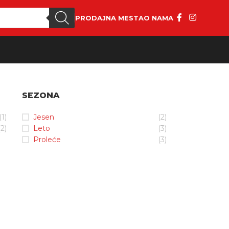
PRODAJNA MESTA
O NAMA
SEZONA
(1)
Jesen
(2)
(2)
Leto
(3)
Proleće
(3)