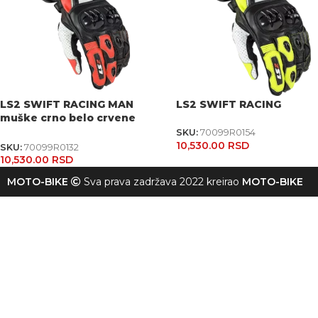
LS2 SWIFT RACING MAN
LS2 SWIFT RACING
muške crno belo crvene
rukavice
SKU:
70099R0154
10,530.00
RSD
SKU:
70099R0132
10,530.00
RSD
MOTO-BIKE
Sva prava zadržava 2022 kreirao
MOTO-BIKE