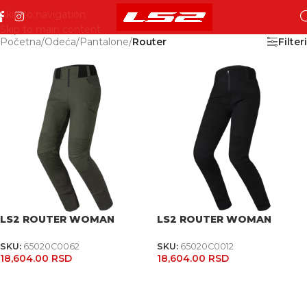
Skip to navigation
Skip to main content
Početna
/
Odeća
/
Pantalone
/
Router
Filteri
LS2 ROUTER WOMAN
LS2 ROUTER WOMAN
SKU:
65020C0062
SKU:
65020C0012
18,604.00
RSD
18,604.00
RSD