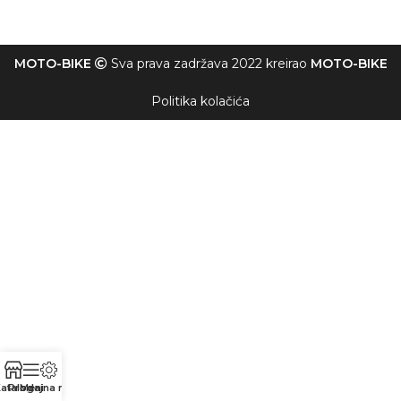
MOTO-BIKE
Sva prava zadržava 2022 kreirao
MOTO-BIKE
Politika kolačića
atalog
Prodajna mesta
Meni