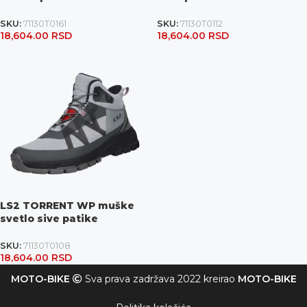
SKU:
71130T0161
SKU:
71130T0112
18,604.00
RSD
18,604.00
RSD
LS2 TORRENT WP muške
svetlo sive patike
SKU:
71130T0108
18,604.00
RSD
MOTO-BIKE
Sva prava zadržava 2022 kreirao
MOTO-BIKE