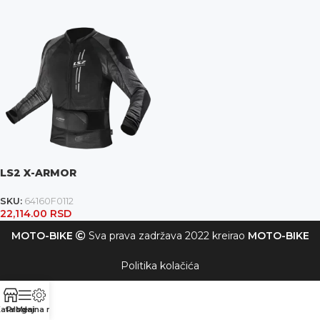
LS2 X-ARMOR
SKU:
64160F0112
22,114.00
RSD
MOTO-BIKE
Sva prava zadržava 2022 kreirao
MOTO-BIKE
Politika kolačića
atalog
Prodajna mesta
Meni