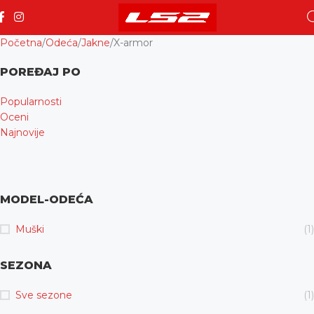
Početna
Odeća
Jakne
X-armor
POREĐAJ PO
Popularnosti
Oceni
Najnovije
MODEL-ODEĆA
Muški
(1)
SEZONA
Sve sezone
(1)