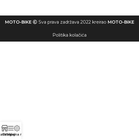
MOTO-BIKE
Sva prava zadržava 2022 kreirao
MOTO-BIKE
Politika kolačića
atalog
Prodajna mesta
Meni