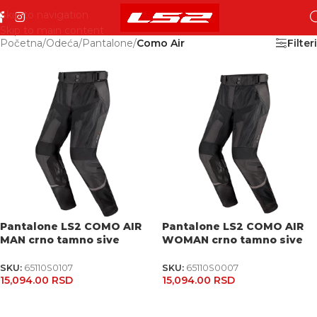
Skip to navigation
Skip to main content
Početna
/
Odeća
/
Pantalone
/
Como Air
Filteri
Pantalone LS2 COMO AIR
Pantalone LS2 COMO AIR
MAN crno tamno sive
WOMAN crno tamno sive
SKU:
65110S0107
SKU:
65110S0007
15,094.00
RSD
15,094.00
RSD