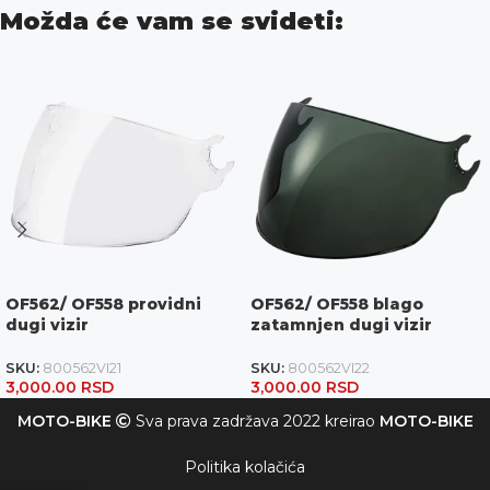
Možda će vam se svideti:
OF562/ OF558 providni
OF562/ OF558 blago
dugi vizir
zatamnjen dugi vizir
SKU:
800562VI21
SKU:
800562VI22
3,000.00
RSD
3,000.00
RSD
MOTO-BIKE
Sva prava zadržava 2022 kreirao
MOTO-BIKE
Politika kolačića