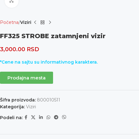
Uvećaj
Početna
Viziri
FF325 STROBE zatamnjeni vizir
3,000.00
RSD
*Cene na sajtu su informativnog karaktera.
Prodajna mesta
Šifra proizvoda:
800010511
Kategorija:
Viziri
Podeli na: