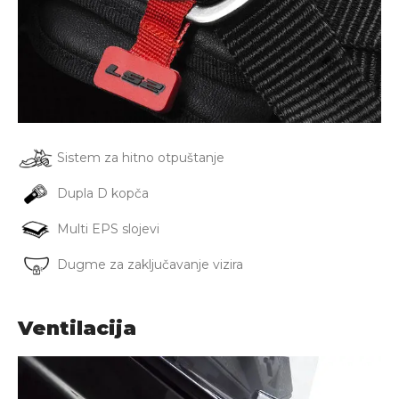
Sistem za hitno otpuštanje
Dupla D kopča
Multi EPS slojevi
Dugme za zaključavanje vizira
Ventilacija