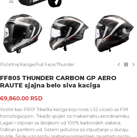
Uvećaj
Početna
/
Kacige
/
Full Face
/
Thunder
FF805 THUNDER CARBON GP AERO
RAUTE sjajna belo siva kaciga
69,860.00
RSD
Vozite kao PRO! Trkačka kaciga koju nose LS2 vozači sa FIM
homologacijom. Trkački spojler za maksimalnu aerodinamiku.
Lagan i otporan sa školjkom od 100% karbonskih vlakana.
Odličan periferni vid. Sistem jastučića za otpuštanje u slučaju
nužde. Široki vizir protiv grebanja pripremljen za sistem protiv