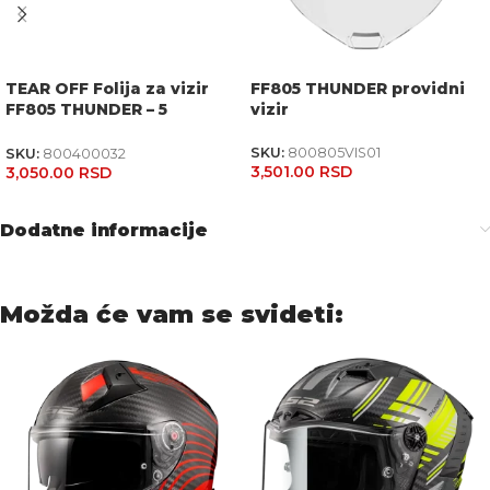
TEAR OFF Folija za vizir
FF805 THUNDER providni
FF805 THUNDER – 5
vizir
komada
SKU:
800805VIS01
SKU:
800400032
3,501.00
RSD
3,050.00
RSD
Dodatne informacije
Možda će vam se svideti: