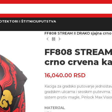
OTEKTORI I ŠTITNICI
UPUTSTVA
Početna
/
Kacige
/
Full Face
/
Stream II
/
FF808 STREAM II DRAKO sjajna crno
FF808 STREAM 
crno crvena k
16,040.00
RSD
Kaciga za gradsko putovanje jednostavn
gradskim ulicama i seoskim putevima. V
sistem protiv magle, Pinlock Max Vision
MATERIJAL