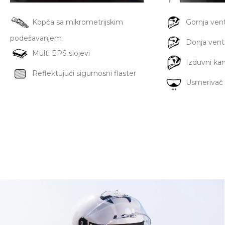
Kopča sa mikrometrijskim
Gornja venti
podešavanjem
Donja ventil
Multi EPS slojevi
Izduvni kan
Reflektujući sigurnosni flaster
Usmerivač