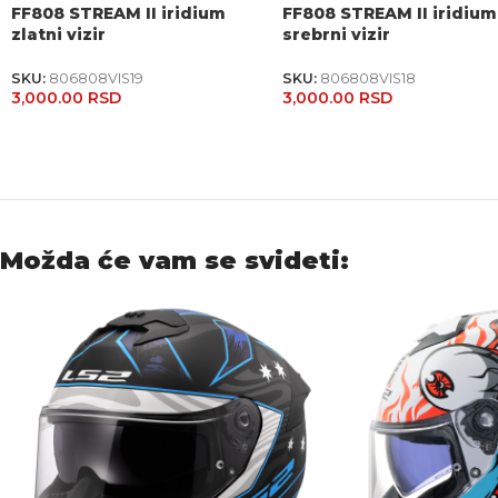
FF808 STREAM II iridium
FF808 STREAM II iridium
zlatni vizir
srebrni vizir
SKU:
806808VIS19
SKU:
806808VIS18
3,000.00
RSD
3,000.00
RSD
Možda će vam se svideti: