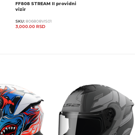
FF808 STREAM II providni
vizir
SKU:
806808VIS01
3,000.00
RSD