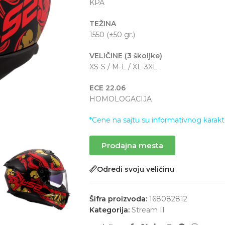
KPA
TEŽINA
1550 (±50 gr.)
VELIČINE (3 školjke)
XS-S / M-L / XL-3XL
ECE 22.06
HOMOLOGACIJA
*Cene na sajtu su informativnog karakt
Prodajna mesta
Odredi svoju veličinu
Šifra proizvoda:
168082812
Kategorija:
Stream II