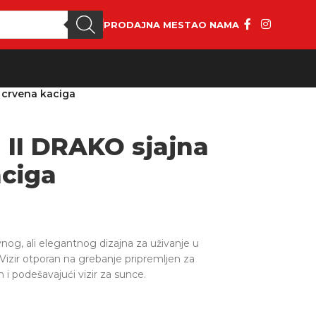
PRODAJNA MESTA
O NAMA
 crvena kaciga
II DRAKO sjajna
aciga
og, ali elegantnog dizajna za uživanje u
izir otporan na grebanje pripremljen za
 i podešavajući vizir za sunce.