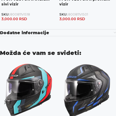
sivi vizir
vizir
SKU:
800811VIS18
SKU:
800811VIS01
3,000.00
RSD
3,000.00
RSD
Dodatne informacije
Možda će vam se svideti: