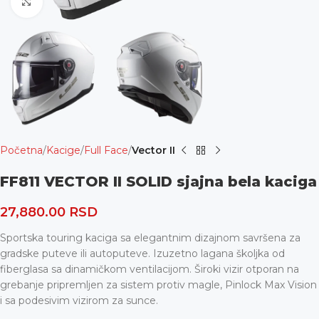
Uvećaj
Početna
Kacige
Full Face
Vector II
FF811 VECTOR II SOLID sjajna bela kaciga
27,880.00
RSD
Sportska touring kaciga sa elegantnim dizajnom savršena za
gradske puteve ili autoputeve. Izuzetno lagana školjka od
fiberglasa sa dinamičkom ventilacijom. Široki vizir otporan na
grebanje pripremljen za sistem protiv magle, Pinlock Max Vision
i sa podesivim vizirom za sunce.