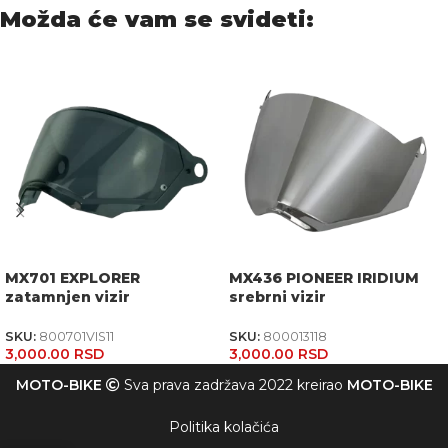
Možda će vam se svideti:
MX701 EXPLORER
MX436 PIONEER IRIDIUM
zatamnjen vizir
srebrni vizir
SKU:
800701VIS11
SKU:
800013118
3,000.00
RSD
3,000.00
RSD
MOTO-BIKE
Sva prava zadržava 2022 kreirao
MOTO-BIKE
Politika kolačića