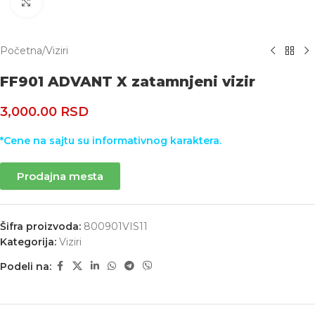
Uvećaj
Početna
/
Viziri
FF901 ADVANT X zatamnjeni vizir
3,000.00
RSD
*Cene na sajtu su informativnog karaktera.
Prodajna mesta
Šifra proizvoda:
800901VIS11
Kategorija:
Viziri
Podeli na: