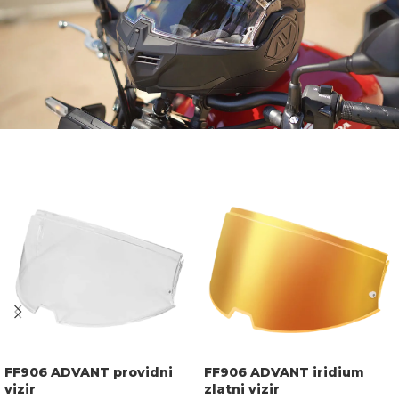
FF906 ADVANT providni
FF906 ADVANT iridium
vizir
zlatni vizir