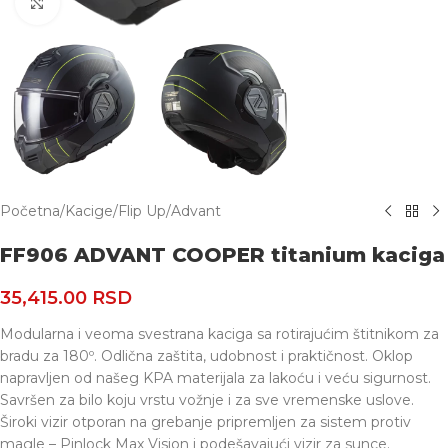
Uvećaj
Početna
/
Kacige
/
Flip Up
/
Advant
FF906 ADVANT COOPER titanium kaciga
35,415.00
RSD
Modularna i veoma svestrana kaciga sa rotirajućim štitnikom za
bradu za 180º. Odlična zaštita, udobnost i praktičnost. Oklop
napravljen od našeg KPA materijala za lakoću i veću sigurnost.
Savršen za bilo koju vrstu vožnje i za sve vremenske uslove.
Široki vizir otporan na grebanje pripremljen za sistem protiv
magle – Pinlock Max Vision i podešavajući vizir za sunce.