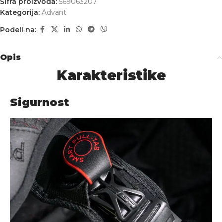
Šifra proizvoda:
569063207
Kategorija:
Advant
Podeli na:
Opis
Karakteristike
Sigurnost