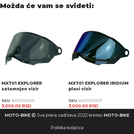
Možda će vam se svideti:
MX701 EXPLORER
MX701 EXPLORER IRIDIUM
zatamnjen vizir
plavi vizir
SKU:
800701VIS11
SKU:
800701VIS17
3,000.00
RSD
3,000.00
RSD
MOTO-BIKE
Sva prava zadržava 2022 kreirao
MOTO-BIKE
Politika kolačića