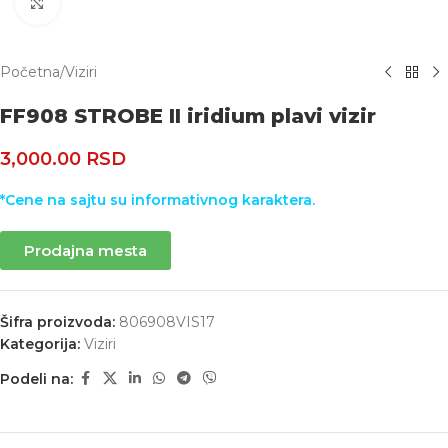
Uvećaj
Početna
/
Viziri
FF908 STROBE II iridium plavi vizir
3,000.00
RSD
*Cene na sajtu su informativnog karaktera.
Prodajna mesta
Šifra proizvoda:
806908VIS17
Kategorija:
Viziri
Podeli na: