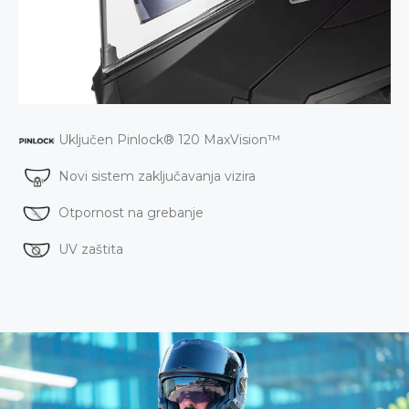
Uključen Pinlock® 120 MaxVision™
Novi sistem zaključavanja vizira
Otpornost na grebanje
UV zaštita