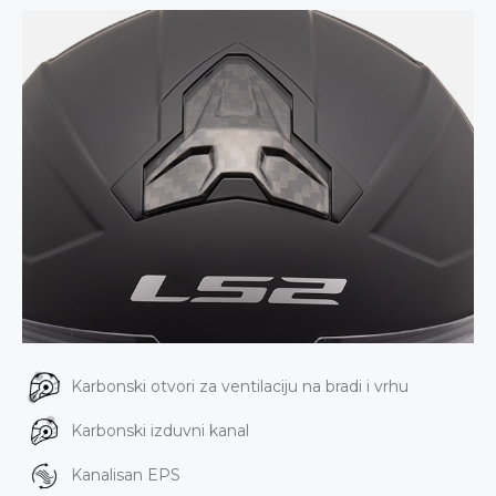
Karbonski otvori za ventilaciju na bradi i vrhu
Karbonski izduvni kanal
Kanalisan EPS