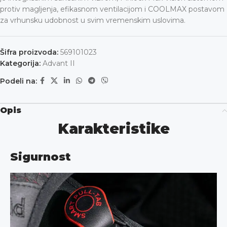
protiv magljenja, efikasnom ventilacijom i COOLMAX postavom
za vrhunsku udobnost u svim vremenskim uslovima.
Šifra proizvoda:
569101023
Kategorija:
Advant II
Podeli na:
Opis
Karakteristike
Sigurnost