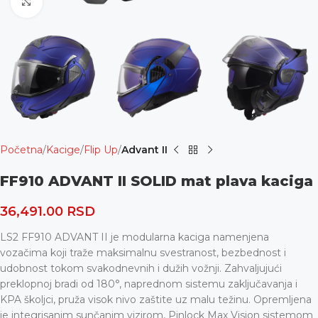
Uvećaj
Početna
Kacige
Flip Up
Advant II
FF910 ADVANT II SOLID mat plava kaciga
36,491.00
RSD
LS2 FF910 ADVANT II je modularna kaciga namenjena
vozačima koji traže maksimalnu svestranost, bezbednost i
udobnost tokom svakodnevnih i dužih vožnji. Zahvaljujući
preklopnoj bradi od 180°, naprednom sistemu zaključavanja i
KPA školjci, pruža visok nivo zaštite uz malu težinu. Opremljena
je integrisanim sunčanim vizirom, Pinlock Max Vision sistemom