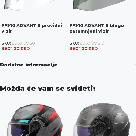
FF910 ADVANT II providni
FF910 ADVANT II blago
vizir
zatamnjeni vizir
SKU:
806910VIS01
SKU:
806910VIS10
3,501.00
RSD
3,501.00
RSD
Dodatne informacije
Možda će vam se svideti: