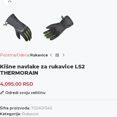
Uvećaj
Početna
Odeća
Rukavice
Kišne navlake za rukavice LS2
THERMORAIN
4,095.00
RSD
Odredi svoju veličinu
Šifra proizvoda:
70240F540
Kategorija:
Rukavice