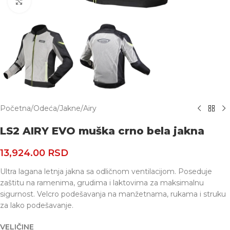
Uvećaj
Početna
/
Odeća
/
Jakne
/
Airy
LS2 AIRY EVO muška crno bela jakna
13,924.00
RSD
Ultra lagana letnja jakna sa odličnom ventilacijom. Poseduje
zaštitu na ramenima, grudima i laktovima za maksimalnu
sigurnost. Velcro podešavanja na manžetnama, rukama i struku
za lako podešavanje.
VELIČINE