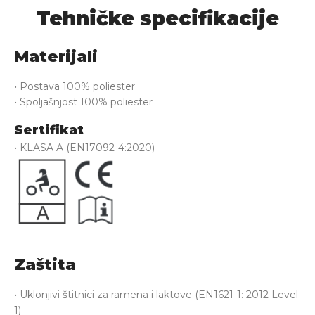
Tehničke specifikacije
Podešav
Podešav
manžet
širi
Materijali
čičak
ruka
trako
čiča
• Postava 100% poliester
• Spoljašnjost 100% poliester
trak
Sertifikat
• KLASA A (EN17092-4:2020)
Zaštita
• Uklonjivi štitnici za ramena i laktove (EN1621-1: 2012 Level
1)