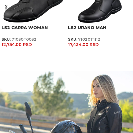
LS2 GARRA WOMAN
LS2 URANO MAN
SKU:
71030T0032
SKU:
71020T1112
12,754.00
RSD
17,434.00
RSD