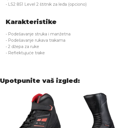
• LS2 851 Level 2 štitnik za leđa (opciono)
Karakteristike
• Podešavanje struka i manžetna
• Podešavanje rukava trakama
• 2 džepa za ruke
• Reflektujuće trake
Upotpunite vaš izgled: