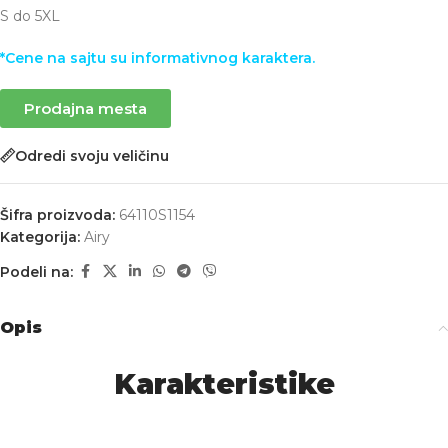
S do 5XL
*Cene na sajtu su informativnog karaktera.
Prodajna mesta
Odredi svoju veličinu
Šifra proizvoda:
64110S1154
Kategorija:
Airy
Podeli na:
Opis
Karakteristike