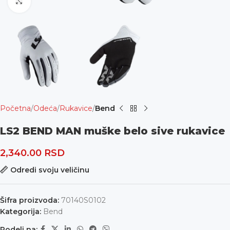
Uvećaj
Početna
Odeća
Rukavice
Bend
LS2 BEND MAN muške belo sive rukavice
2,340.00
RSD
Odredi svoju veličinu
Šifra proizvoda:
70140S0102
Kategorija:
Bend
Podeli na: