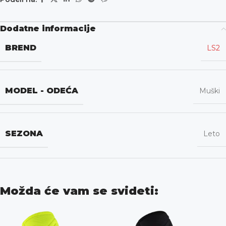
Dodatne informacije
BREND
LS2
MODEL - ODEĆA
Muški
SEZONA
Leto
Možda će vam se svideti: