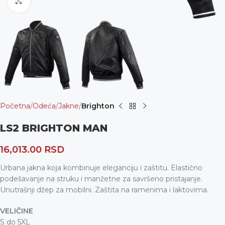
Uvećaj
Početna
Odeća
Jakne
Brighton
LS2 BRIGHTON MAN
16,013.00
RSD
Urbana jakna koja kombinuje eleganciju i zaštitu. Elastično
podešavanje na struku i manžetne za savršeno pristajanje.
Unutrašnji džep za mobilni. Zaštita na ramenima i laktovima.
VELIČINE
S do 5XL