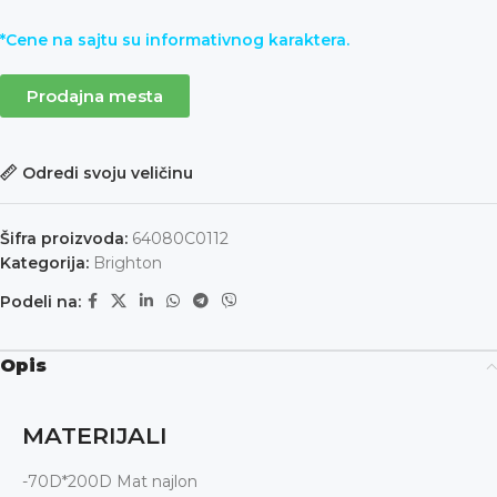
*Cene na sajtu su informativnog karaktera.
Prodajna mesta
Odredi svoju veličinu
Šifra proizvoda:
64080C0112
Kategorija:
Brighton
Podeli na:
Opis
MATERIJALI
-70D*200D Mat najlon