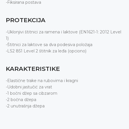
-Fiksirana postava
PROTEKCIJA
-Uklonjivi štitnici za ramena i laktove (EN1621-1: 2012 Level
1)
-Štitnici za laktove sa dva podesiva položaja
-LS2 851 Level 2 štitnik za leđa (opciono)
KARAKTERISTIKE
-Elastične trake na rubovima i kragni
-Udobni jastučić za vrat
-1 bočni džep sa cibzarom
-2 bočna džepa
-2 unutrašnja džepa