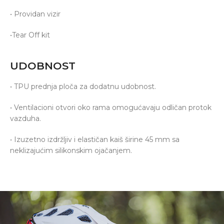
• Providan vizir
•Tear Off kit
UDOBNOST
• TPU prednja ploča za dodatnu udobnost.
• Ventilacioni otvori oko rama omogućavaju odličan protok
vazduha.
• Izuzetno izdržljiv i elastičan kaiš širine 45 mm sa
neklizajućim silikonskim ojačanjem.