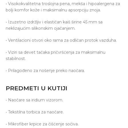
• Visokokvalitetna troslojna pena, mekša i hipoalergena za
bolji komfor kože i maksimalnu apsorpciju znoja.
• Izuzetno izdržljiv i elastičan kaiš širine 45 mm sa
neklizajućim silikonskim ojačanjem.
• Ventilacioni otvori oko rama za odličan protok vazduha.
• Viziri sa devet tačaka pričvršćenja za maksimalnu
stabilnost.
• Prilagođeno za nošenje preko naočara.
PREDMETI U KUTIJI
• Naočare sa iridium vizorom.
• Tekstilna torbica za naočare.
• Mikrofiber krpice za čišćenje sočiva.