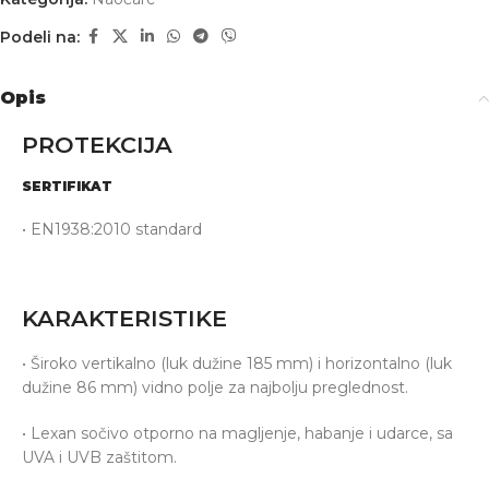
Podeli na:
Opis
PROTEKCIJA
SERTIFIKAT
• EN1938:2010 standard
KARAKTERISTIKE
• Široko vertikalno (luk dužine 185 mm) i horizontalno (luk
dužine 86 mm) vidno polje za najbolju preglednost.
• Lexan sočivo otporno na magljenje, habanje i udarce, sa
UVA i UVB zaštitom.