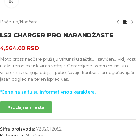
Uvećaj
Početna
/
Naočare
LS2 CHARGER PRO NARANDŽASTE
4,564.00
RSD
Moto cross naočare pružaju vrhunsku zaštitu i savršenu vidljivost
u ekstremnim uslovima vožnje. Opremljene srebrnim iridium
vizorom, smanjuju odsjaj i poboljšavaju kontrast, omogućavajući
jasan pogled na teren ispred vas.
*Cene na sajtu su informativnog karaktera.
Prodajna mesta
Šifra proizvoda:
7202012052
Kategorija:
Naočare