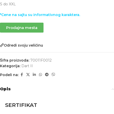
S do XXL
*Cene na sajtu su informativnog karaktera.
Prodajna mesta
Odredi svoju veličinu
Šifra proizvoda:
70011F0012
Kategorija:
Dart II
Podeli na:
Opis
SERTIFIKAT