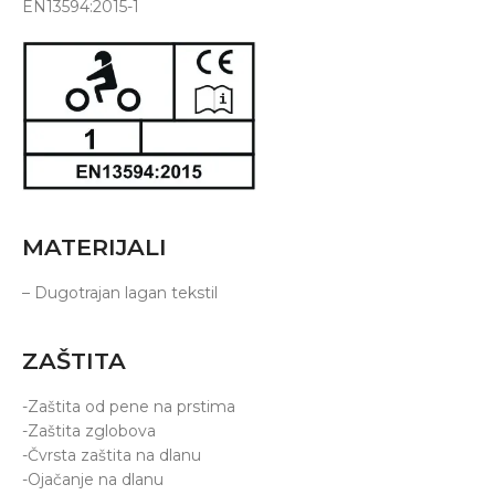
EN13594:2015-1
MATERIJALI
– Dugotrajan lagan tekstil
ZAŠTITA
-Zaštita od pene na prstima
-Zaštita zglobova
-Čvrsta zaštita na dlanu
-Ojačanje na dlanu