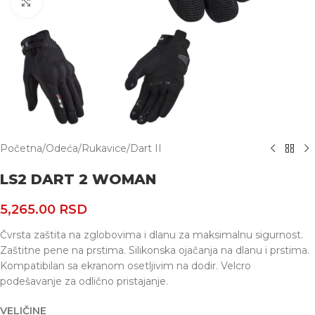
Uvećaj
Početna
/
Odeća
/
Rukavice
/
Dart II
LS2 DART 2 WOMAN
5,265.00
RSD
Čvrsta zaštita na zglobovima i dlanu za maksimalnu sigurnost.
Zaštitne pene na prstima. Silikonska ojačanja na dlanu i prstima.
Kompatibilan sa ekranom osetljivim na dodir. Velcro
podešavanje za odlično pristajanje.
VELIČINE