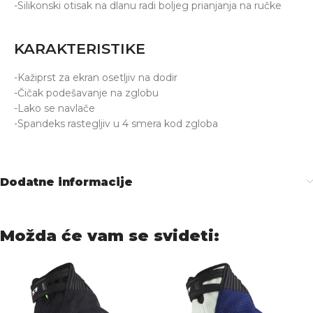
-Silikonski otisak na dlanu radi boljeg prianjanja na ručke
KARAKTERISTIKE
-Kažiprst za ekran osetljiv na dodir
-Čičak podešavanje na zglobu
-Lako se navlače
-Spandeks rastegljiv u 4 smera kod zgloba
Dodatne informacije
Možda će vam se svideti: