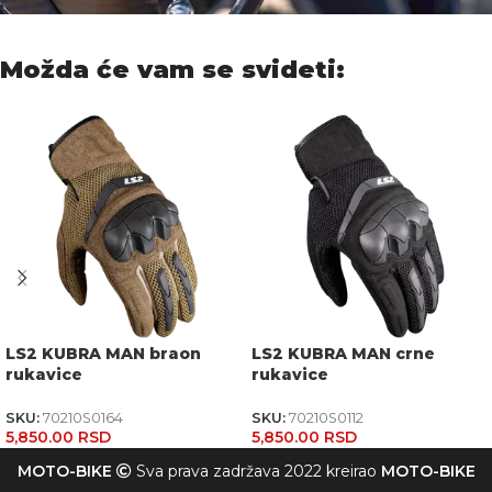
Možda će vam se svideti:
LS2 KUBRA MAN braon
LS2 KUBRA MAN crne
rukavice
rukavice
SKU:
70210S0164
SKU:
70210S0112
5,850.00
RSD
5,850.00
RSD
MOTO-BIKE
Sva prava zadržava 2022 kreirao
MOTO-BIKE