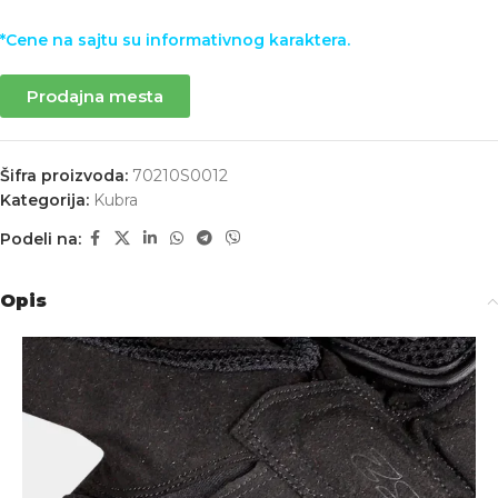
*Cene na sajtu su informativnog karaktera.
Prodajna mesta
Šifra proizvoda:
70210S0012
Kategorija:
Kubra
Podeli na:
Opis