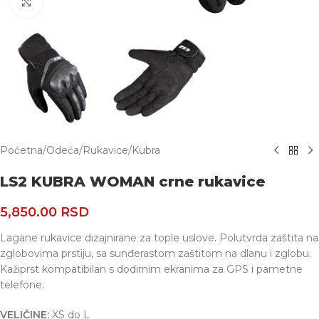
Uvećaj
Početna
/
Odeća
/
Rukavice
/
Kubra
LS2 KUBRA WOMAN crne rukavice
5,850.00
RSD
Lagane rukavice dizajnirane za tople uslove. Polutvrda zaštita na
zglobovima prstiju, sa sunđerastom zaštitom na dlanu i zglobu.
Kažiprst kompatibilan s dodirnim ekranima za GPS i pametne
telefone.
VELIČINE:
X
S do L