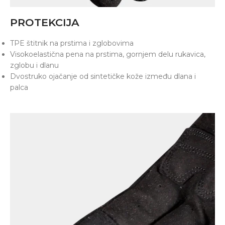
PROTEKCIJA
TPE štitnik na prstima i zglobovima
Visokoelastična pena na prstima, gornjem delu rukavica,
zglobu i dlanu
Dvostruko ojačanje od sintetičke kože između dlana i
palca