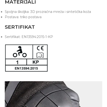
MATERIJALI
Spoljna školjka: 3D prozračna mreža i sintetička koža
Postava: triko postava
SERTIFIKAT
Sertifikat: EN13594:2015-1-KP