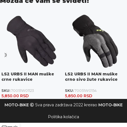
Možda će vam se svideti:
LS2 URBS II MAN muške
LS2 URBS II MAN muške
crne rukavice
crno sivo žute rukavice
SKU:
70051W01123
SKU:
70051W0154
5,850.00
RSD
5,850.00
RSD
MOTO-BIKE
Sva prava zadržava 2022 kreirao
MOTO-BIKE
Politika kolačića