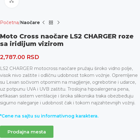
Uvećaj
Početna
Naočare
Moto Cross naočare LS2 CHARGER roze
sa iridijum vizirom
2,787.00
RSD
LS2 CHARGER motocross naočare pružaju široko vidno polje,
visok nivo zaštite i odličnu udobnost tokom vožnje. Opremljene
su Lexan sočivom otpornim na magljenje, ogrebotine i udarce,
uz potpunu UVA i UVB zaštitu. Troslojna hipoalergena pena,
efikasan sistem ventilacije i široka silikonska traka obezbeđuju
sigurno naleganje i udobnost čak i tokom najzahtevnijih vožnji.
*Cene na sajtu su informativnog karaktera.
Prodajna mesta