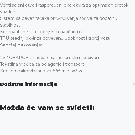
Ventilacioni otvori raspoređeni oko okvira za optimalan protok
vazduha
Sistem sa devet tačaka pričvršćivanja sočiva za dodatnu
stabilnost
Kompatibilne sa dioptrijskim naočarima
TPU prednji okvir za povećanu udobnost i izdržljivost
Sadržaj pakovanja:
LS2 CHARGER naočare sa iridijumskim sočivom
Tekstilna vrećica za odlaganje i transport
Krpa od mikrovlakana za čišćenje sočiva
Dodatne informacije
Možda će vam se svideti: