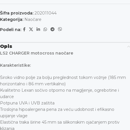
Šifra proizvoda:
202011044
Kategorija:
Naočare
Podeli na:
Opis
LS2 CHARGER motocross naočare
Karakteristike:
Široko vidno polje za bolju preglednost tokom vožnje (185 mm
horizontalno i 86 mm vertikalno)
Kvalitetno Lexan sočivo otporno na magljenje, ogrebotine i
udarce
Potpuna UVA i UVB zaštita
Troslojna hipoalergena pena za veću udobnost i efikasno
upijanje vlage
Elastična traka širine 45 mm sa silikonskim ojačanjem protiv
klizanja