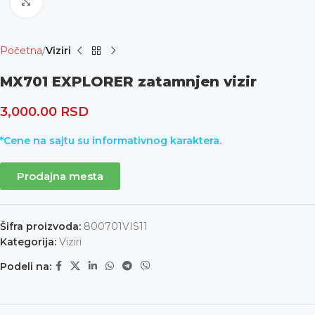
Uvećaj
Početna
Viziri
MX701 EXPLORER zatamnjen vizir
3,000.00
RSD
*Cene na sajtu su informativnog karaktera.
Prodajna mesta
Šifra proizvoda:
800701VIS11
Kategorija:
Viziri
Podeli na: