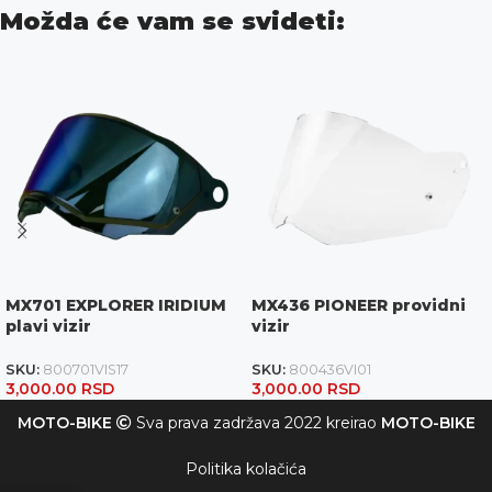
Možda će vam se svideti:
MX701 EXPLORER IRIDIUM
MX436 PIONEER providni
plavi vizir
vizir
SKU:
800701VIS17
SKU:
800436VI01
3,000.00
RSD
3,000.00
RSD
MOTO-BIKE
Sva prava zadržava 2022 kreirao
MOTO-BIKE
Politika kolačića