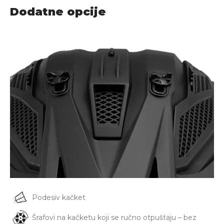
Dodatne opcije
Podesiv kačket
Šrafovi na kačketu koji se ručno otpuštaju – bez