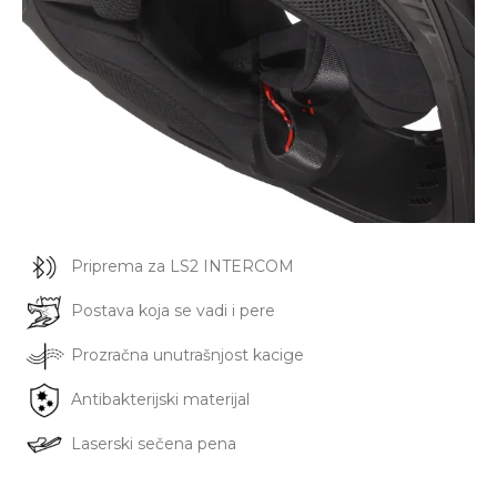
Priprema za LS2 INTERCOM
Postava koja se vadi i pere
Prozračna unutrašnjost kacige
Antibakterijski materijal
Laserski sečena pena