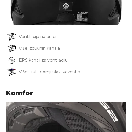
Ventilacija na bradi
Više izduvnih kanala
EPS kanali za ventilaciju
Višestruki gornji ulazi vazduha
Komfor