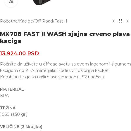
Uvećaj
Početna
/
Kacige
/
Off Road
/
Fast II
MX708 FAST II WASH sjajna crveno plava
kaciga
13,924.00
RSD
Počnite da uživate u offroad svetu sa ovom laganom i sigurnom
kacigom od KPA materijala. Podesivi i uklonjivi kačket.
Kombinujte ga sa našim asortimanom LS2 naočara.
MATERIJAL
KPA
TEŽINA
1050 (±50 gr.)
VELIČINE (3 školjke)