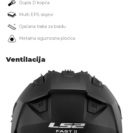
Dupla D kopča
Multi EPS slojevi
Ojačana traka za bradu
Metalna sigurnosna pločica
Ventilacija