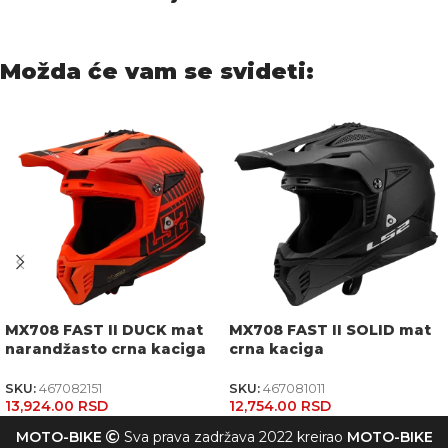
Možda će vam se svideti:
MX708 FAST II DUCK mat
MX708 FAST II SOLID mat
narandžasto crna kaciga
crna kaciga
SKU:
467082151
SKU:
467081011
13,924.00
RSD
12,754.00
RSD
MOTO-BIKE
Sva prava zadržava 2022 kreirao
MOTO-BIKE