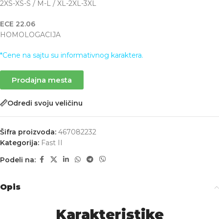
2XS-XS-S / M-L / XL-2XL-3XL
ECE 22.06
HOMOLOGACIJA
*Cene na sajtu su informativnog karaktera.
Prodajna mesta
Odredi svoju veličinu
Šifra proizvoda:
467082232
Kategorija:
Fast II
Podeli na:
Opis
Karakteristike