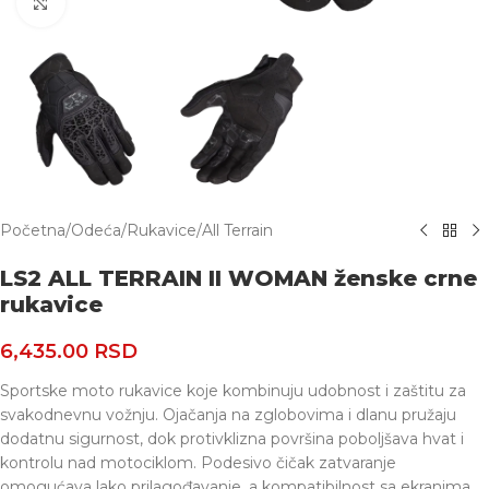
Uvećaj
Početna
/
Odeća
/
Rukavice
/
All Terrain
LS2 ALL TERRAIN II WOMAN ženske crne
rukavice
6,435.00
RSD
Sportske moto rukavice koje kombinuju udobnost i zaštitu za
svakodnevnu vožnju. Ojačanja na zglobovima i dlanu pružaju
dodatnu sigurnost, dok protivklizna površina poboljšava hvat i
kontrolu nad motociklom. Podesivo čičak zatvaranje
omogućava lako prilagođavanje, a kompatibilnost sa ekranima