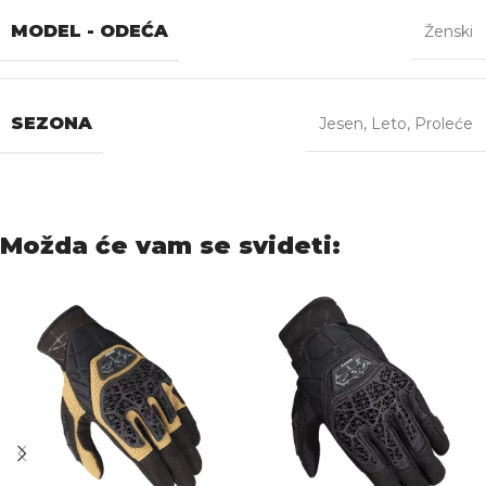
MODEL - ODEĆA
Ženski
SEZONA
Jesen
,
Leto
,
Proleće
Možda će vam se svideti: