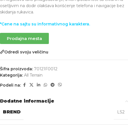
osetljivim na dodir olakšava korišćenje telefona i navigacije bez
skidanja rukavica.
*Cene na sajtu su informativnog karaktera.
Prodajna mesta
Odredi svoju veličinu
Šifra proizvoda:
70121F0012
Kategorija:
All Terrain
Podeli na:
Dodatne informacije
BREND
LS2