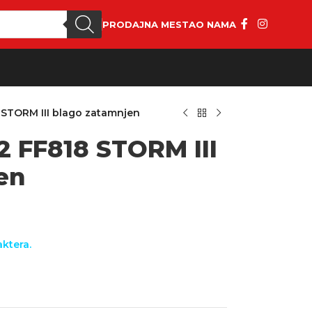
PRODAJNA MESTA
O NAMA
8 STORM III blago zatamnjen
S2 FF818 STORM III
en
ktera.