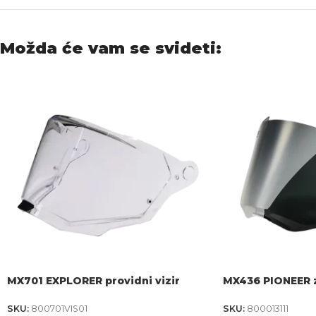
Možda će vam se svideti:
MX701 EXPLORER providni vizir
MX436 PIONEER z
SKU:
800701VIS01
SKU:
800013111