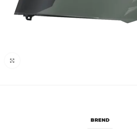
Uvećaj
BREND