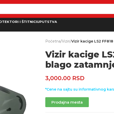
OTEKTORI I ŠTITNICI
UPUTSTVA
Početna
/
Viziri
/
Vizir kacige LS2 FF81
Vizir kacige L
blago zatamnj
3,000.00
RSD
*Cene na sajtu su informativnog kara
Prodajna mesta