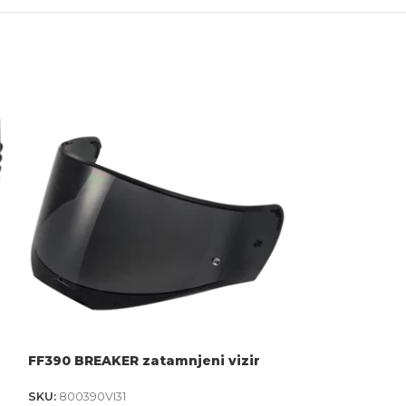
FF390 BREAKER zatamnjeni vizir
FF390 BREAKER
SKU:
800390VI31
SKU:
800390VI21