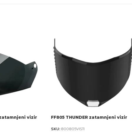
atamnjeni vizir
FF805 THUNDER zatamnjeni vizir
SKU:
800805VIS11