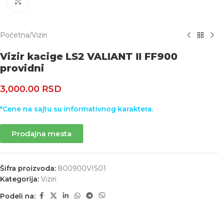
Uvećaj
Početna
/
Viziri
Vizir kacige LS2 VALIANT II FF900
providni
3,000.00
RSD
*Cene na sajtu su informativnog karaktera.
Prodajna mesta
Šifra proizvoda:
800900VIS01
Kategorija:
Viziri
Podeli na: