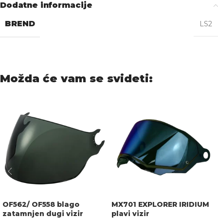
Dodatne informacije
BREND
LS2
Možda će vam se svideti:
OF562/ OF558 blago
MX701 EXPLORER IRIDIUM
zatamnjen dugi vizir
plavi vizir