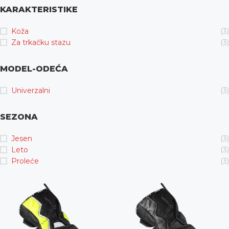
KARAKTERISTIKE
Koža
(3)
Za trkačku stazu
(3)
MODEL-ODEĆA
Univerzalni
(3)
SEZONA
Jesen
(3)
Leto
(3)
Proleće
(3)