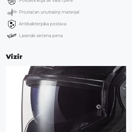
Postava koja se vadi i pere
Prozračan unutrašnji materijal
Antibakterijska postava
Laserski sečena pena
Vizir