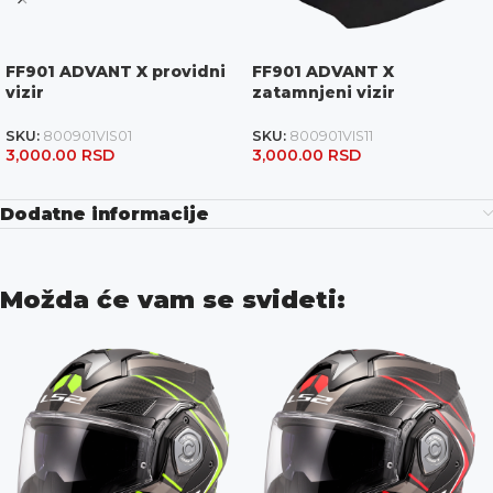
FF901 ADVANT X providni
FF901 ADVANT X
vizir
zatamnjeni vizir
SKU:
800901VIS01
SKU:
800901VIS11
3,000.00
RSD
3,000.00
RSD
Dodatne informacije
Možda će vam se svideti: