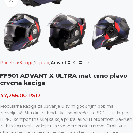
Uvećaj
Početna
Kacige
Flip Up
Advant X
FF901 ADVANT X ULTRA mat crno plavo
crvena kaciga
47,255.00
RSD
Modularna kaciga za uživanje u svim godišnjim dobima
zahvaljujući štitniku za bradu koji se okreće za 180º. Ultra lagana
HPFC kompozitna školjka koja pruža lakoću i otpornost. Savršen
za bilo koju vrstu vožnje i za sve vremenske uslove. Široki vizir
otporan na grebanje pripremljen za sistem protiv magle –