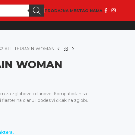
PRODAJNA MESTA
O NAMA
S2 ALL TERRAIN WOMAN
RAIN WOMAN
om za zglobove i dlanove. Kompatibilan sa
i flaster na dlanu i podesivi čičak na zglobu.
ktera.