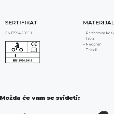
SERTIFIKAT
MATERIJAL
EN13594:2015-1
– Perforirana kozj
– Likra
– Neopren
– Tekstil
Možda će vam se svideti: