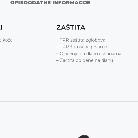
OPIS
DODATNE INFORMACIJE
I
ZAŠTITA
a koža
– TPR zaštita zglobova
– TPR štitnik na prstima
– Ojačenje na dlanu i stranama
– Zaštita od pene na dlanu