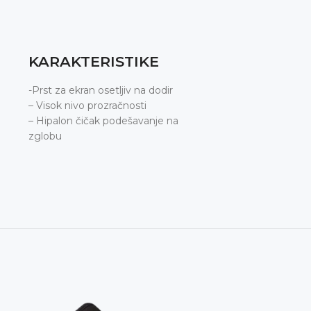
KARAKTERISTIKE
-Prst za ekran osetljiv na dodir
– Visok nivo prozračnosti
– Hipalon čičak podešavanje na
zglobu