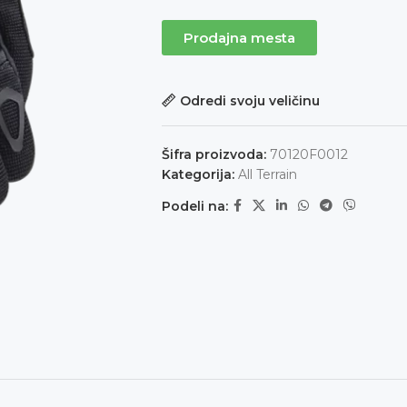
Prodajna mesta
Odredi svoju veličinu
Šifra proizvoda:
70120F0012
Kategorija:
All Terrain
Podeli na: