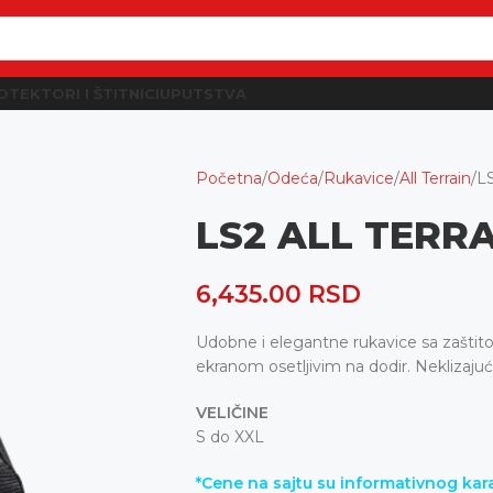
OTEKTORI I ŠTITNICI
UPUTSTVA
Početna
Odeća
Rukavice
All Terrain
L
LS2 ALL TER
6,435.00
RSD
Udobne i elegantne rukavice sa zaštit
ekranom osetljivim na dodir. Neklizajuć
VELIČINE
S do XXL
*Cene na sajtu su informativnog kara