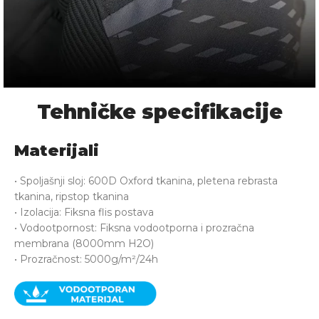
Tehničke specifikacije
Spoljni štitnici za ramena
Materijali
• Spoljašnji sloj: 600D Oxford tkanina, pletena rebrasta
tkanina, ripstop tkanina
• Izolacija: Fiksna flis postava
• Vodootpornost: Fiksna vodootporna i prozračna
membrana (8000mm H2O)
• Prozračnost: 5000g/m²/24h