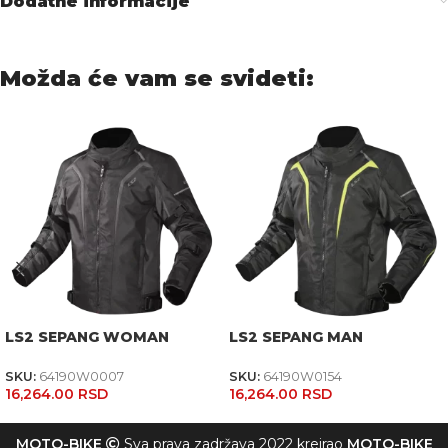
Dodatne informacije
Možda će vam se svideti:
LS2 SEPANG WOMAN
LS2 SEPANG MAN
SKU:
64190W0007
SKU:
64190W0154
16,264.00
RSD
16,264.00
RSD
MOTO-BIKE
Sva prava zadržava 2022 kreirao
MOTO-BIKE