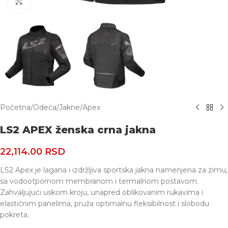
Uvećaj
Početna
/
Odeća
/
Jakne
/
Apex
LS2 APEX ženska crna jakna
22,114.00
RSD
LS2 Apex je lagana i izdržljiva sportska jakna namenjena za zimu,
sa vodootpornom membranom i termalnom postavom.
Zahvaljujući uskom kroju, unapred oblikovanim rukavima i
elastičnim panelima, pruža optimalnu fleksibilnost i slobodu
pokreta.