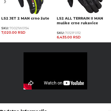
LS2 JET 2 MAN crno žute
LS2 ALL TERRAIN II MAN
muške crne rukavice
SKU:
70021W0154
7,020.00
RSD
SKU:
70121F0112
6,435.00
RSD