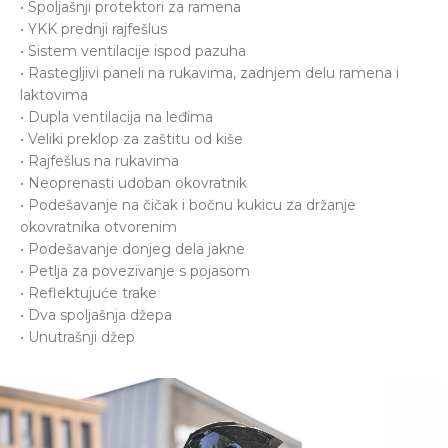
• Spoljašnji protektori za ramena
• YKK prednji rajfešlus
• Sistem ventilacije ispod pazuha
• Rastegljivi paneli na rukavima, zadnjem delu ramena i
laktovima
• Dupla ventilacija na leđima
• Veliki preklop za zaštitu od kiše
• Rajfešlus na rukavima
• Neoprenasti udoban okovratnik
• Podešavanje na čičak i bočnu kukicu za držanje
okovratnika otvorenim
• Podešavanje donjeg dela jakne
• Petlja za povezivanje s pojasom
• Reflektujuće trake
• Dva spoljašnja džepa
• Unutrašnji džep