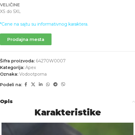
VELIČINE
XS do 5XL
*Cene na sajtu su informativnog karaktera.
Prodajna mesta
Šifra proizvoda:
64270W0007
Kategorija:
Apex
Oznaka:
Vodootporna
Podeli na:
Opis
Karakteristike