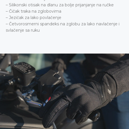
– Silikonski otisak na dlanu za bolje prijanjanje na ručke
– Čičak traka na zglobovima
– Jezičak za lako povlačenje
– Četvorosmerni spandeks na zglobu za lako navlačenje i
svlačenje sa ruku