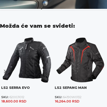
Dodatne informacije
Možda će vam se svideti:
LS2 SERRA EVO
LS2 SEPANG MAN
SKU:
6200J1012
SKU:
64190W0132
18,600.00
RSD
16,264.00
RSD