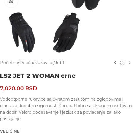
Uvećaj
Početna
/
Odeća
/
Rukavice
/
Jet II
LS2 JET 2 WOMAN crne
7,020.00
RSD
Vodootporne rukavice sa čvrstom zaštitom na zglobovima i
dlanu za dodatnu sigurnost. Kompatibilan sa ekranom osetljivim
na dodir. Velcro podešavanje i jezičak za povlačenje za lako
pristajanje.
VELIČINE