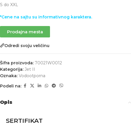
S do XXL
*Cene na sajtu su informativnog karaktera.
Prodajna mesta
Odredi svoju veličinu
Šifra proizvoda:
70021W0012
Kategorija:
Jet II
Oznaka:
Vodootporna
Podeli na:
Opis
SERTIFIKAT