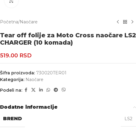
Uvećaj
Početna
/
Naočare
Tear off folije za Moto Cross naočare LS2
CHARGER (10 komada)
519.00
RSD
Šifra proizvoda:
730020TER01
Kategorija:
Naočare
Podeli na:
Dodatne informacije
BREND
LS2