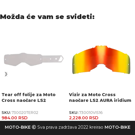
Možda će vam se svideti:
Tear off folije za Moto
Vizir za Moto Cross
Cross naočare LS2
naočare LS2 AURA iridium
CHARGER (7 komada)
crveni
SKU:
730020TER02
SKU:
730010VIS16
984.00
RSD
2,228.00
RSD
MOTO-BIKE
Sva prava zadržava 2022 kreirao
MOTO-BIKE