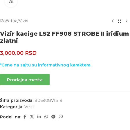
Uvećaj
Početna
/
Viziri
Vizir kacige LS2 FF908 STROBE II iridium
zlatni
3,000.00
RSD
*Cene na sajtu su informativnog karaktera.
Prodajna mesta
Šifra proizvoda:
806908VIS19
Kategorija:
Viziri
Podeli na: