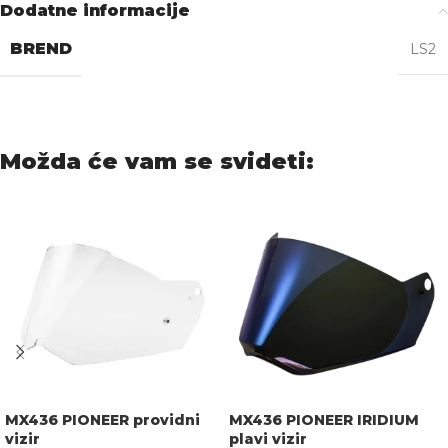
Dodatne informacije
BREND
LS2
Možda će vam se svideti:
MX436 PIONEER providni
MX436 PIONEER IRIDIUM
vizir
plavi vizir